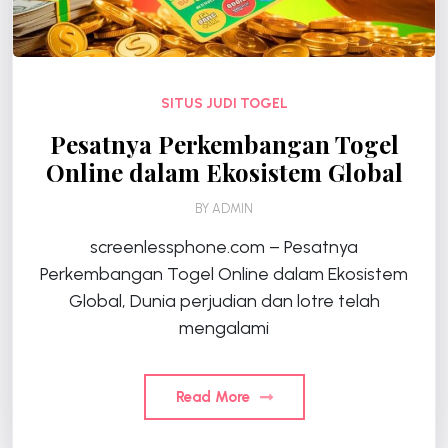
SITUS JUDI TOGEL
Pesatnya Perkembangan Togel
Online dalam Ekosistem Global
BY
ADMIN
screenlessphone.com – Pesatnya
Perkembangan Togel Online dalam Ekosistem
Global, Dunia perjudian dan lotre telah
mengalami
Read More