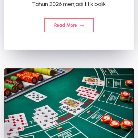
Tahun 2026 menjadi titik balik
Read More