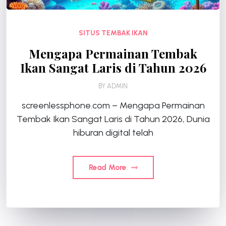
SITUS TEMBAK IKAN
Mengapa Permainan Tembak
Ikan Sangat Laris di Tahun 2026
BY
ADMIN
screenlessphone.com – Mengapa Permainan
Tembak Ikan Sangat Laris di Tahun 2026, Dunia
hiburan digital telah
Read More