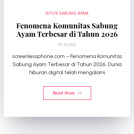
SITUS SABUNG AYAM
Fenomena Komunitas Sabung
Ayam Terbesar di Tahun 2026
BY
ADMIN
screenlessphone.com – Fenomena Komunitas
Sabung Ayam Terbesar di Tahun 2026, Dunia
hiburan digital telah mengalami
Read More