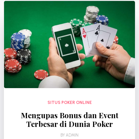
SITUS POKER ONLINE
Mengupas Bonus dan Event
Terbesar di Dunia Poker
BY
ADMIN