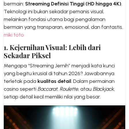
bermain:
Streaming Definisi Tinggi (HD hingga 4K)
.
Teknologi ini bukan sekadar pemanis visual,
melainkan fondasi utama bagi pengalaman
bermain yang transparan, emosional, dan fantastis.
miki toto
1. Kejernihan Visual: Lebih dari
Sekadar Piksel
Mengapa “Streaming Jernih” menjadi kata kunci
yang begitu krusial di tahun 2026? Jawabannya
terletak pada
kualitas detail
. Dalam permainan
casino seperti
Baccarat
,
Roulette
, atau
Blackjack
,
setiap detail kecil memiliki nilai yang besar.