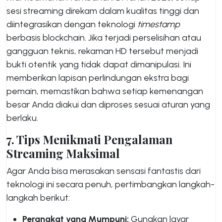
sesi streaming direkam dalam kualitas tinggi dan
diintegrasikan dengan teknologi
timestamp
berbasis blockchain. Jika terjadi perselisihan atau
gangguan teknis, rekaman HD tersebut menjadi
bukti otentik yang tidak dapat dimanipulasi. Ini
memberikan lapisan perlindungan ekstra bagi
pemain, memastikan bahwa setiap kemenangan
besar Anda diakui dan diproses sesuai aturan yang
berlaku.
7. Tips Menikmati Pengalaman
Streaming Maksimal
Agar Anda bisa merasakan sensasi fantastis dari
teknologi ini secara penuh, pertimbangkan langkah-
langkah berikut:
Perangkat yang Mumpuni:
Gunakan layar