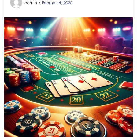
admin
Februari 4, 2026