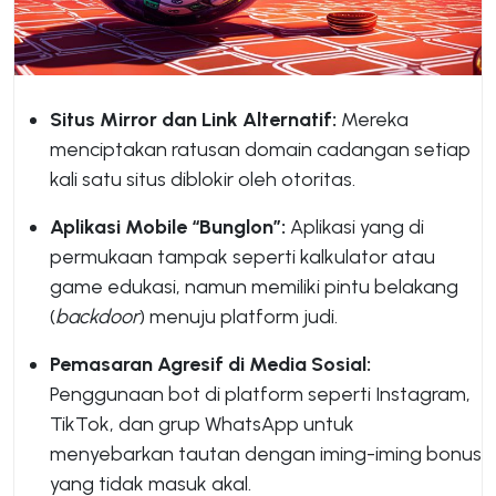
Situs Mirror dan Link Alternatif:
Mereka
menciptakan ratusan domain cadangan setiap
kali satu situs diblokir oleh otoritas.
Aplikasi Mobile “Bunglon”:
Aplikasi yang di
permukaan tampak seperti kalkulator atau
game edukasi, namun memiliki pintu belakang
(
backdoor
) menuju platform judi.
Pemasaran Agresif di Media Sosial:
Penggunaan bot di platform seperti Instagram,
TikTok, dan grup WhatsApp untuk
menyebarkan tautan dengan iming-iming bonus
yang tidak masuk akal.