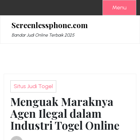
Skip
Menu
to
content
Screenlessphone.com
Bandar Judi Online Terbaik 2025
Situs Judi Togel
Menguak Maraknya
Agen Ilegal dalam
Industri Togel Online