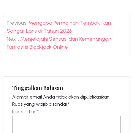
Navigasi
Previous:
Mengapa Permainan Tembak Ikan
pos
Sangat Laris di Tahun 2026
Next:
Menjelajahi Sensasi dan Kemenangan
Fantastis Blackjack Online
Tinggalkan Balasan
Alamat email Anda tidak akan dipublikasikan.
Ruas yang wajib ditandai
*
Komentar
*