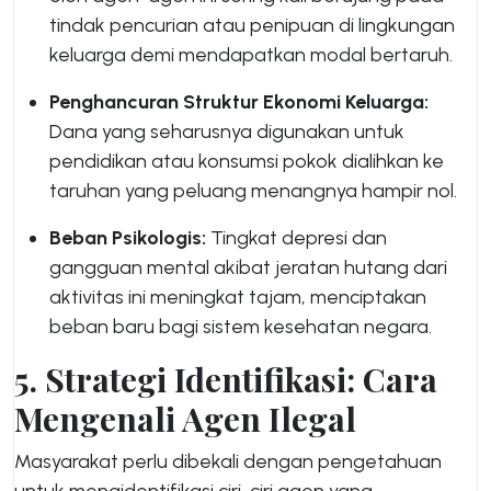
tindak pencurian atau penipuan di lingkungan
keluarga demi mendapatkan modal bertaruh.
Penghancuran Struktur Ekonomi Keluarga:
Dana yang seharusnya digunakan untuk
pendidikan atau konsumsi pokok dialihkan ke
taruhan yang peluang menangnya hampir nol.
Beban Psikologis:
Tingkat depresi dan
gangguan mental akibat jeratan hutang dari
aktivitas ini meningkat tajam, menciptakan
beban baru bagi sistem kesehatan negara.
5. Strategi Identifikasi: Cara
Mengenali Agen Ilegal
Masyarakat perlu dibekali dengan pengetahuan