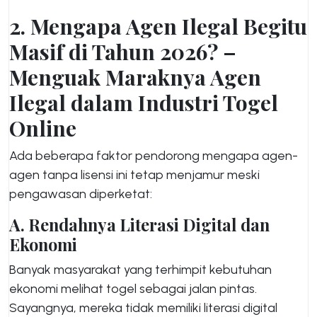
2. Mengapa Agen Ilegal Begitu
Masif di Tahun 2026? –
Menguak Maraknya Agen
Ilegal dalam Industri Togel
Online
Ada beberapa faktor pendorong mengapa agen-
agen tanpa lisensi ini tetap menjamur meski
pengawasan diperketat:
A. Rendahnya Literasi Digital dan
Ekonomi
Banyak masyarakat yang terhimpit kebutuhan
ekonomi melihat togel sebagai jalan pintas.
Sayangnya, mereka tidak memiliki literasi digital