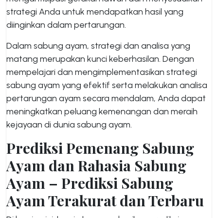
strategi Anda untuk mendapatkan hasil yang
diinginkan dalam pertarungan.
Dalam sabung ayam, strategi dan analisa yang
matang merupakan kunci keberhasilan. Dengan
mempelajari dan mengimplementasikan strategi
sabung ayam yang efektif serta melakukan analisa
pertarungan ayam secara mendalam, Anda dapat
meningkatkan peluang kemenangan dan meraih
kejayaan di dunia sabung ayam.
Prediksi Pemenang Sabung
Ayam dan Rahasia Sabung
Ayam – Prediksi Sabung
Ayam Terakurat dan Terbaru