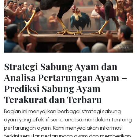
Strategi Sabung Ayam dan
Analisa Pertarungan Ayam –
Prediksi Sabung Ayam
Terakurat dan Terbaru
Bagian ini menyajikan berbagai strategi sabung
ayam yang efektif serta analisa mendalam tentang
pertarungan ayam. Kami menyediakan informasi
terkini seputar pertarungan ayam dan memberikan