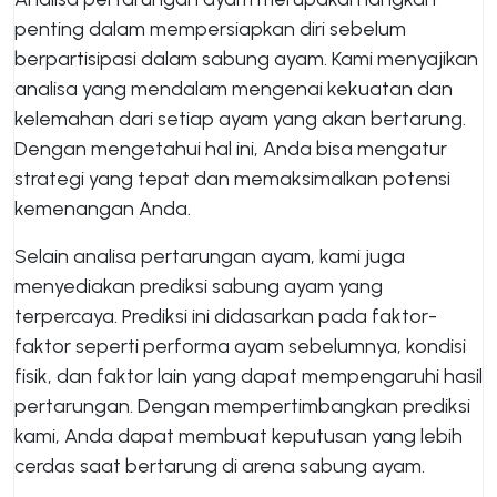
penting dalam mempersiapkan diri sebelum
berpartisipasi dalam sabung ayam. Kami menyajikan
analisa yang mendalam mengenai kekuatan dan
kelemahan dari setiap ayam yang akan bertarung.
Dengan mengetahui hal ini, Anda bisa mengatur
strategi yang tepat dan memaksimalkan potensi
kemenangan Anda.
Selain analisa pertarungan ayam, kami juga
menyediakan prediksi sabung ayam yang
terpercaya. Prediksi ini didasarkan pada faktor-
faktor seperti performa ayam sebelumnya, kondisi
fisik, dan faktor lain yang dapat mempengaruhi hasil
pertarungan. Dengan mempertimbangkan prediksi
kami, Anda dapat membuat keputusan yang lebih
cerdas saat bertarung di arena sabung ayam.