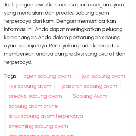
Jadi, jangan lewatkan analisa pertarungan ayam
yang mendalam dan prediksi sabung ayam
terpercaya dari kami. Dengan memanfaatkan
informasi ini, Anda dapat meningkatkan peluang
kemenangan Anda dalam pertarungan sabung
ayam selanjutnya. Percayakan pada kami untuk
memberikan analisa dan prediksi yang akurat dan
terpercaya.
Tags:
agen sabung ayam
judi sabung ayam
live sabung ayam
pasaran sabung ayam
prediksi sabung ayam
Sabung Ayam
sabung ayam online
situs sabung ayam terpercaya
streaming sabung ayam