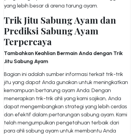
yang lebih besar di arena tarung ayam.
Trik Jitu Sabung Ayam dan
Prediksi Sabung Ayam
Terpercaya
Tambahkan Keahlian Bermain Anda dengan Trik
Jitu Sabung Ayam
Bagian ini adalah sumber informasi terkait trik-trik
jitu yang dapat Anda gunakan untuk meningkatkan
kemampuan bertarung ayam Anda. Dengan
menerapkan trik-trik ahli yang kami sajikan, Anda
dapat mengembangkan strategi yang lebih cerdas
dan efektif dalam pertarungan sabung ayam. Kami
telah mengumpulkan pengetahuan terbaik dari
para ahli sabung ayam untuk membantu Anda