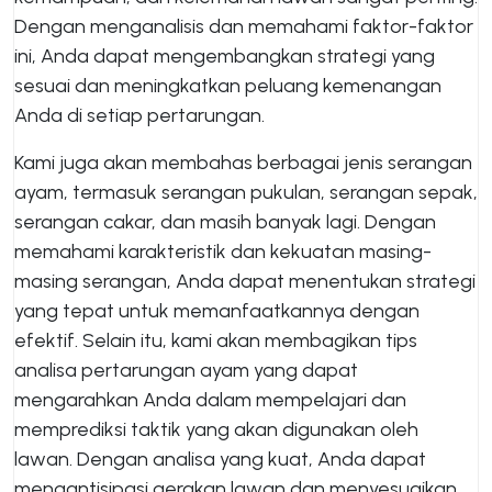
Dengan menganalisis dan memahami faktor-faktor
ini, Anda dapat mengembangkan strategi yang
sesuai dan meningkatkan peluang kemenangan
Anda di setiap pertarungan.
Kami juga akan membahas berbagai jenis serangan
ayam, termasuk serangan pukulan, serangan sepak,
serangan cakar, dan masih banyak lagi. Dengan
memahami karakteristik dan kekuatan masing-
masing serangan, Anda dapat menentukan strategi
yang tepat untuk memanfaatkannya dengan
efektif. Selain itu, kami akan membagikan tips
analisa pertarungan ayam yang dapat
mengarahkan Anda dalam mempelajari dan
memprediksi taktik yang akan digunakan oleh
lawan. Dengan analisa yang kuat, Anda dapat
mengantisipasi gerakan lawan dan menyesuaikan