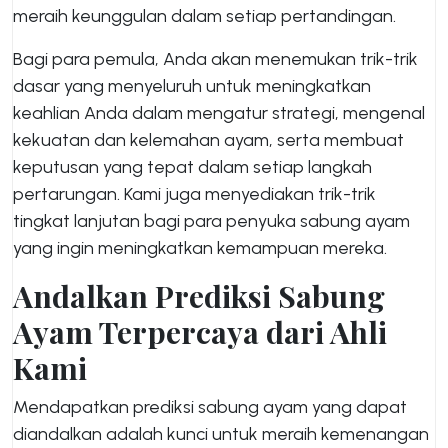
meraih keunggulan dalam setiap pertandingan.
Bagi para pemula, Anda akan menemukan trik-trik
dasar yang menyeluruh untuk meningkatkan
keahlian Anda dalam mengatur strategi, mengenal
kekuatan dan kelemahan ayam, serta membuat
keputusan yang tepat dalam setiap langkah
pertarungan. Kami juga menyediakan trik-trik
tingkat lanjutan bagi para penyuka sabung ayam
yang ingin meningkatkan kemampuan mereka.
Andalkan Prediksi Sabung
Ayam Terpercaya dari Ahli
Kami
Mendapatkan prediksi sabung ayam yang dapat
diandalkan adalah kunci untuk meraih kemenangan