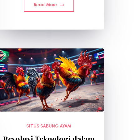
Read More
SITUS SABUNG AYAM
Revolusi Teknologi dalam