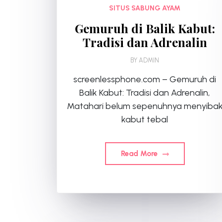
SITUS SABUNG AYAM
Gemuruh di Balik Kabut:
Tradisi dan Adrenalin
BY
ADMIN
screenlessphone.com – Gemuruh di
Balik Kabut: Tradisi dan Adrenalin,
Matahari belum sepenuhnya menyiba
kabut tebal
Read More