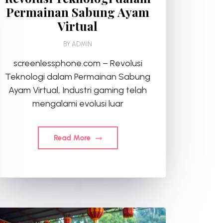
Permainan Sabung Ayam
Virtual
BY
ADMIN
screenlessphone.com – Revolusi
Teknologi dalam Permainan Sabung
Ayam Virtual, Industri gaming telah
mengalami evolusi luar
Read More