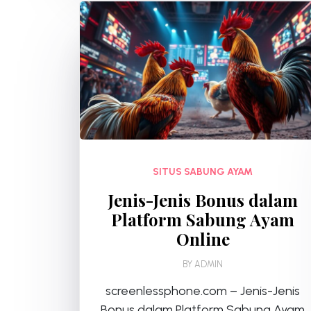
SITUS SABUNG AYAM
Jenis-Jenis Bonus dalam
Platform Sabung Ayam
Online
BY
ADMIN
screenlessphone.com – Jenis-Jenis
Bonus dalam Platform Sabung Ayam