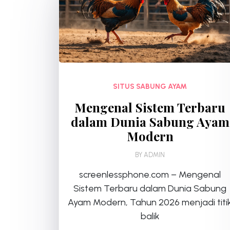
SITUS SABUNG AYAM
Mengenal Sistem Terbaru
dalam Dunia Sabung Ayam
Modern
BY
ADMIN
screenlessphone.com – Mengenal
Sistem Terbaru dalam Dunia Sabung
Ayam Modern, Tahun 2026 menjadi titi
balik