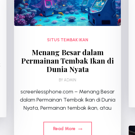
SITUS TEMBAK IKAN
Menang Besar dalam
Permainan Tembak Ikan di
k
Dunia Nyata
BY
ADMIN
screenlessphone.com – Menang Besar
dalam Permainan Tembak Ikan di Dunia
Nyata, Permainan tembak ikan, atau
Read More