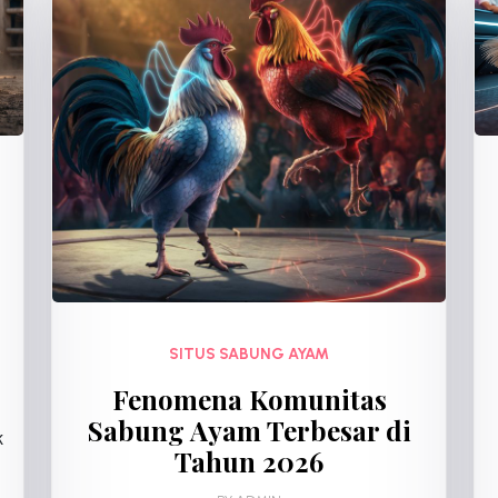
SITUS SABUNG AYAM
Fenomena Komunitas
Sabung Ayam Terbesar di
k
Tahun 2026