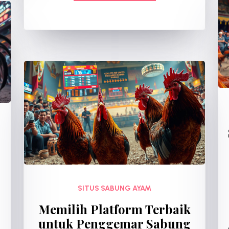
SITUS SABUNG AYAM
Memilih Platform Terbaik
untuk Penggemar Sabung