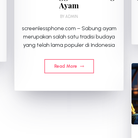
Ayam
BY
ADMIN
screenlessphone.com – Sabung ayam
merupakan salah satu tradisi budaya
yang telah lama populer di Indonesia
Read More