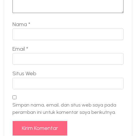
Nama
*
Email
*
Situs Web
Simpan nama, email, dan situs web saya pada
peramban ini untuk komentar saya berikutnya.