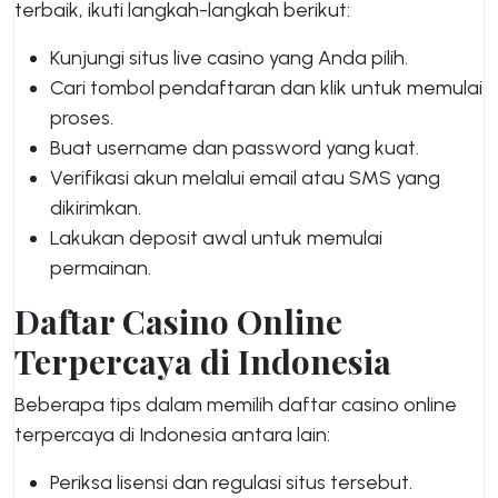
terbaik, ikuti langkah-langkah berikut:
Kunjungi situs live casino yang Anda pilih.
Cari tombol pendaftaran dan klik untuk memulai
proses.
Buat username dan password yang kuat.
Verifikasi akun melalui email atau SMS yang
dikirimkan.
Lakukan deposit awal untuk memulai
permainan.
Daftar Casino Online
Terpercaya di Indonesia
Beberapa tips dalam memilih daftar casino online
terpercaya di Indonesia antara lain:
Periksa lisensi dan regulasi situs tersebut.