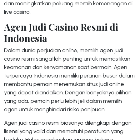
dan meningkatkan peluang meraih kemenangan di
live casino.
Agen Judi Casino Resmi di
Indonesia
Dalam dunia perjudian online, memilih agen judi
casino resmi sangatlah penting untuk memastikan
keamanan dan kenyamanan saat bermain. Agen
terpercaya Indonesia memiliki peranan besar dalam
membantu pemain menemukan situs judi online
yang dapat diandalkan. Dengan banyaknya pilihan
yang ada, pemain perlu lebih jeli dalam memilih
agen untuk menghindari risiko penipuan.
Agen judi casino resmi biasanya dilengkapi dengan
lisensi yang valid dan mematuhi peraturan yang
berlaku. Hal ini memberikan jaminan bahwa