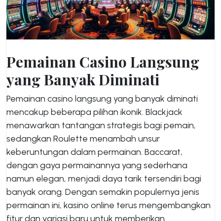
Pemainan Casino Langsung
yang Banyak Diminati
Pemainan casino langsung yang banyak diminati
mencakup beberapa pilihan ikonik. Blackjack
menawarkan tantangan strategis bagi pemain,
sedangkan Roulette menambah unsur
keberuntungan dalam permainan. Baccarat,
dengan gaya permainannya yang sederhana
namun elegan, menjadi daya tarik tersendiri bagi
banyak orang. Dengan semakin populernya jenis
permainan ini, kasino online terus mengembangkan
fitur dan variasi baru untuk memberikan