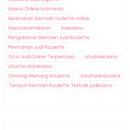
Kasino Online Indonesia
keamanan bermain roulette online
livecasinomalamin
livekasino
Pengalaman Bermain Judi Roulette
Permainan Judi Roulette
Situs Judi Online Terpercaya
situslivekasino
situstaruhankasino
Strategi Menang Roulette
taruhanbaccarat
Tempat Bermain Roulette Terbaik judikasino
Navigasi