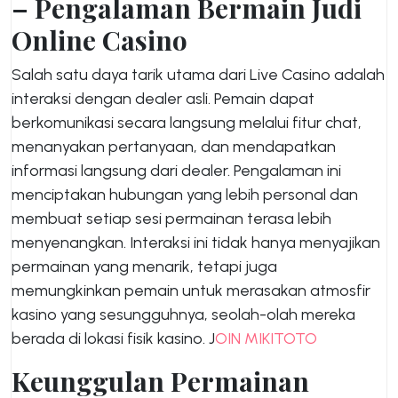
– Pengalaman Bermain Judi
Online Casino
Salah satu daya tarik utama dari Live Casino adalah
interaksi dengan dealer asli. Pemain dapat
berkomunikasi secara langsung melalui fitur chat,
menanyakan pertanyaan, dan mendapatkan
informasi langsung dari dealer. Pengalaman ini
menciptakan hubungan yang lebih personal dan
membuat setiap sesi permainan terasa lebih
menyenangkan. Interaksi ini tidak hanya menyajikan
permainan yang menarik, tetapi juga
memungkinkan pemain untuk merasakan atmosfir
kasino yang sesungguhnya, seolah-olah mereka
berada di lokasi fisik kasino. J
OIN MIKITOTO
Keunggulan Permainan