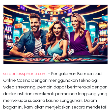
screenlessphone.com
– Pengalaman Bermain Judi
Online Casino Dengan menggunakan teknologi
video streaming, pemain dapat berinteraksi dengan
dealer asli dan menikmati permainan langsung yang
menyerupai suasana kasino sungguhan. Dalam
bagian ini, kami akan menjelaskan secara mendetail