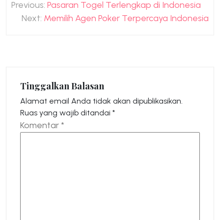
Previous:
Pasaran Togel Terlengkap di Indonesia
pos
Next:
Memilih Agen Poker Terpercaya Indonesia
Tinggalkan Balasan
Alamat email Anda tidak akan dipublikasikan.
Ruas yang wajib ditandai
*
Komentar
*