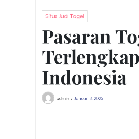
Situs Judi Togel
Pasaran To
Terlengkap
Indonesia
admin
Januari 8, 2025