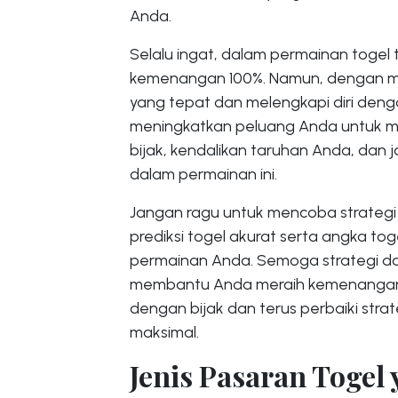
Anda.
Selalu ingat, dalam permainan togel
kemenangan 100%. Namun, dengan m
yang tepat dan melengkapi diri deng
meningkatkan peluang Anda untuk m
bijak, kendalikan taruhan Anda, dan
dalam permainan ini.
Jangan ragu untuk mencoba strate
prediksi togel akurat serta angka to
permainan Anda. Semoga strategi da
membantu Anda meraih kemenangan 
dengan bijak dan terus perbaiki str
maksimal.
Jenis Pasaran Togel