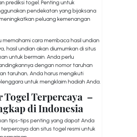
 prediksi togel. Penting untuk
ggunakan pendekatan yang bijaksana
at meningkatkan peluang kemenangan
lu memahami cara membaca hasil undian
 hasil undian akan diumumkan di situs
kan untuk bermain. Anda perlu
andingkannya dengan nomor taruhan
an taruhan, Anda harus mengikuti
elenggara untuk mengklaim hadiah Anda.
r Togel Terpercaya –
ngkap di Indonesia
kan tips-tips penting yang dapat Anda
terpercaya dan situs togel resmi untuk