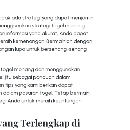
 tidak ada strategi yang dapat menjamin
enggunakan strategi togel menang
an informasi yang akurat, Anda dapat
eraih kemenangan. Bermainlah dengan
 jangan lupa untuk bersenang-senang
gi togel menang dan menggunakan
gel jitu sebagai panduan dalam
n tips yang kami berikan dapat
dalam pasaran togel. Tetap bermain
ategi Anda untuk meraih keuntungan
 yang Terlengkap di