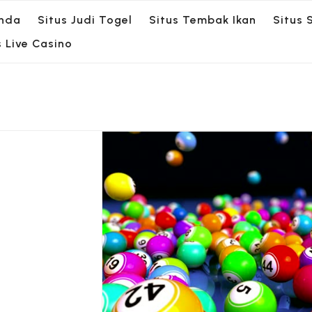
nda
Situs Judi Togel
Situs Tembak Ikan
Situs
s Live Casino