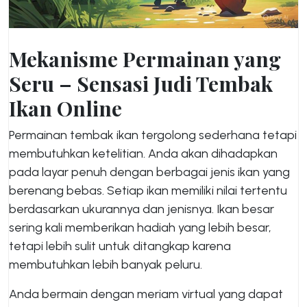
Mekanisme Permainan yang
Seru – Sensasi Judi Tembak
Ikan Online
Permainan tembak ikan tergolong sederhana tetapi
membutuhkan ketelitian. Anda akan dihadapkan
pada layar penuh dengan berbagai jenis ikan yang
berenang bebas. Setiap ikan memiliki nilai tertentu
berdasarkan ukurannya dan jenisnya. Ikan besar
sering kali memberikan hadiah yang lebih besar,
tetapi lebih sulit untuk ditangkap karena
membutuhkan lebih banyak peluru.
Anda bermain dengan meriam virtual yang dapat