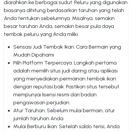
diarahkan ke berbagai sudut. Peluru yang digunakan
biasanya dihitung berdasarkan taruhan yang telah
Anda tentukan sebelumnya. Misalnya, semakin
besar taruhan Anda, semakin besar pula daya
tembak peluru yang Anda miliki.
Sensasi Judi Tembak Ikan: Cara Bermain yang
Mudah Dipahami
Pilih Platform Terpercaya: Langkah pertama
adalah memilih situs judi daring atau aplikasi
yang menyediakan permainan tembak ikan
dengan reputasi baik. Pastikan situs tersebut
mempunyai lisensi resmi dari badan
pengawasan perjudian.
Atur Taruhan: Sebelum mulai bermain, atur
jumlah taruhan Anda.
Mulai Berburu Ikan: Setelah saldo terisi, Anda