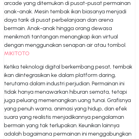
arcade yang ditemukan di pusat-pusat permainan
anak-anak. Mesin tembak ikan biasanya menjadi
daya tarik di pusat perbelanjaan dan arena
bermain. Anak-anak hingga orang dewasa
menikmati tantangan menangkap ikan virtual
dengan menggunakan senapan air atau tombol.
MIKITOTO
Ketika teknologi digital berkembang pesat, tembak
ikan diintegrasikan ke dalam platform daring,
terutama dalam industri perjudian. Permainan ini
tidak hanya menawarkan hiburan semata, tetapi
juga peluang memenangkan uang tunai. Grafisnya
yang penuh warna, animasi yang hidup, dan efek
suara yang realistis menjadikannya pengalaman
bermain yang tak terlupakan. Keunikan lainnya
adalah bagaimana permainan ini menggabungkan