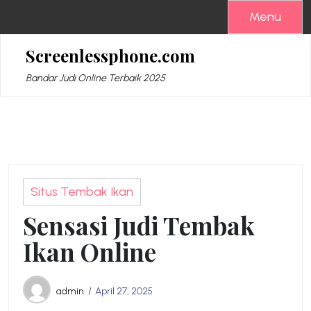
Skip
Menu
to
content
Screenlessphone.com
Bandar Judi Online Terbaik 2025
Situs Tembak Ikan
Sensasi Judi Tembak
Ikan Online
admin
April 27, 2025