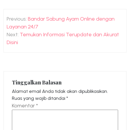
Navigasi
Previous:
Bandar Sabung Ayam Online dengan
pos
Layanan 24/7
Next:
Temukan Informasi Terupdate dan Akurat
Disini
Tinggalkan Balasan
Alamat email Anda tidak akan dipublikasikan.
Ruas yang wajib ditandai
*
Komentar
*