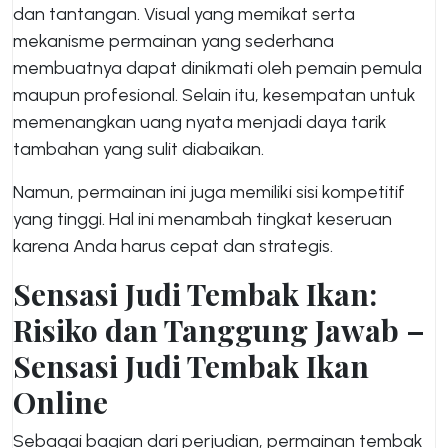
dan tantangan. Visual yang memikat serta
mekanisme permainan yang sederhana
membuatnya dapat dinikmati oleh pemain pemula
maupun profesional. Selain itu, kesempatan untuk
memenangkan uang nyata menjadi daya tarik
tambahan yang sulit diabaikan.
Namun, permainan ini juga memiliki sisi kompetitif
yang tinggi. Hal ini menambah tingkat keseruan
karena Anda harus cepat dan strategis.
Sensasi Judi Tembak Ikan:
Risiko dan Tanggung Jawab –
Sensasi Judi Tembak Ikan
Online
Sebagai bagian dari perjudian, permainan tembak