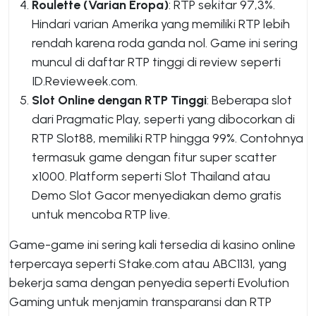
Roulette (Varian Eropa)
: RTP sekitar 97,3%.
Hindari varian Amerika yang memiliki RTP lebih
rendah karena roda ganda nol. Game ini sering
muncul di daftar RTP tinggi di review seperti
ID.Revieweek.com.
Slot Online dengan RTP Tinggi
: Beberapa slot
dari Pragmatic Play, seperti yang dibocorkan di
RTP Slot88, memiliki RTP hingga 99%. Contohnya
termasuk game dengan fitur super scatter
x1000. Platform seperti Slot Thailand atau
Demo Slot Gacor menyediakan demo gratis
untuk mencoba RTP live.
Game-game ini sering kali tersedia di kasino online
terpercaya seperti Stake.com atau ABC1131, yang
bekerja sama dengan penyedia seperti Evolution
Gaming untuk menjamin transparansi dan RTP