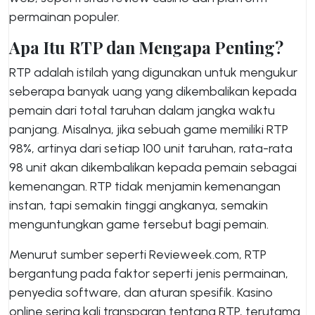
permainan populer.
Apa Itu RTP dan Mengapa Penting?
RTP adalah istilah yang digunakan untuk mengukur
seberapa banyak uang yang dikembalikan kepada
pemain dari total taruhan dalam jangka waktu
panjang. Misalnya, jika sebuah game memiliki RTP
98%, artinya dari setiap 100 unit taruhan, rata-rata
98 unit akan dikembalikan kepada pemain sebagai
kemenangan. RTP tidak menjamin kemenangan
instan, tapi semakin tinggi angkanya, semakin
menguntungkan game tersebut bagi pemain.
Menurut sumber seperti Revieweek.com, RTP
bergantung pada faktor seperti jenis permainan,
penyedia software, dan aturan spesifik. Kasino
online sering kali transparan tentang RTP, terutama