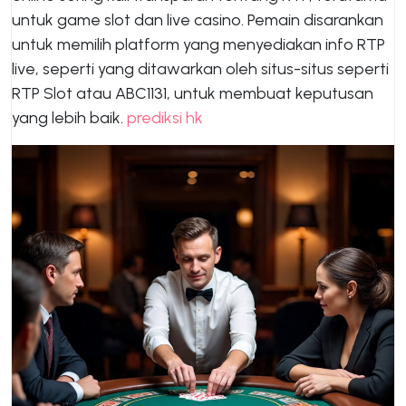
untuk game slot dan live casino. Pemain disarankan
untuk memilih platform yang menyediakan info RTP
live, seperti yang ditawarkan oleh situs-situs seperti
RTP Slot atau ABC1131, untuk membuat keputusan
yang lebih baik.
prediksi hk