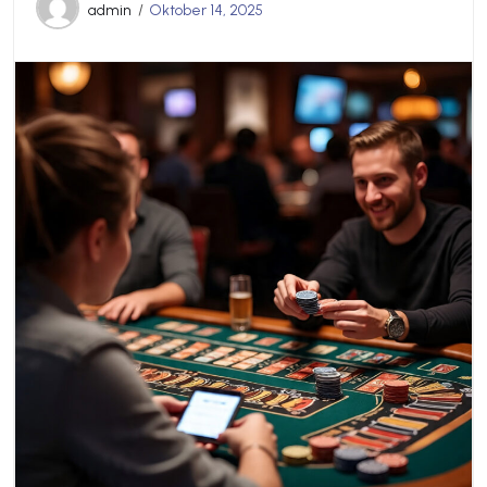
admin
Oktober 14, 2025