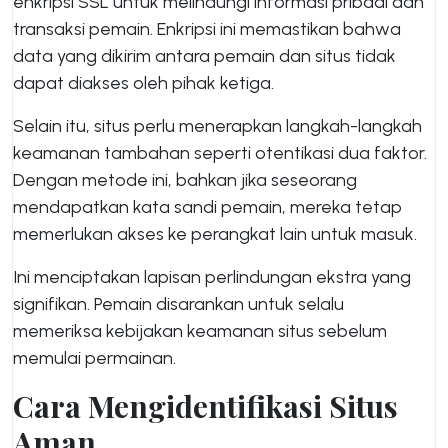
enkripsi SSL untuk melindungi informasi pribadi dan
transaksi pemain. Enkripsi ini memastikan bahwa
data yang dikirim antara pemain dan situs tidak
dapat diakses oleh pihak ketiga.
Selain itu, situs perlu menerapkan langkah-langkah
keamanan tambahan seperti otentikasi dua faktor.
Dengan metode ini, bahkan jika seseorang
mendapatkan kata sandi pemain, mereka tetap
memerlukan akses ke perangkat lain untuk masuk.
Ini menciptakan lapisan perlindungan ekstra yang
signifikan. Pemain disarankan untuk selalu
memeriksa kebijakan keamanan situs sebelum
memulai permainan.
Cara Mengidentifikasi Situs
Aman