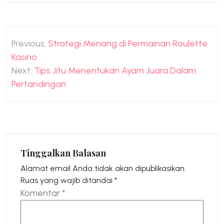
Navigasi
Previous:
Strategi Menang di Permainan Roulette
pos
Kasino
Next:
Tips Jitu Menentukan Ayam Juara Dalam
Pertandingan
Tinggalkan Balasan
Alamat email Anda tidak akan dipublikasikan.
Ruas yang wajib ditandai
*
Komentar
*