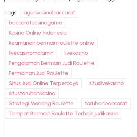
Tags:
agenkasinobaccarat
baccaratcasinogame
Kasino Online Indonesia
keamanan bermain roulette online
livecasinomalamin
livekasino
Pengalaman Bermain Judi Roulette
Permainan Judi Roulette
Situs Judi Online Terpercaya
situslivekasino
situstaruhankasino
Strategi Menang Roulette
taruhanbaccarat
Tempat Bermain Roulette Terbaik judikasino