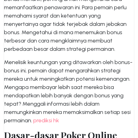
memanfaatkan penawaran ini. Para pemain perlu
memahami syarat dan ketentuan yang
menyertainya agar tidak terjebak dalam jebakan
bonus. Mengetahui di mana menemukan bonus
terbesar dan cara mengklaimnya membuat
perbedaan besar dalam strategi permainan.
Menelisik keuntungan yang ditawarkan oleh bonus-
bonus ini, pemain dapat mengarahkan strategi
mereka untuk meningkatkan potensi kemenangan.
Mengapa membayar lebih saat mereka bisa
mendapatkan lebih banyak dengan bonus yang
tepat? Menggali informasi lebih dalam
memungkinkan mereka memaksimalkan setiap sesi
permainan.
prediksi hk
Dasar-dasar Poker Online