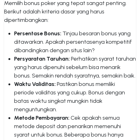
Memilih bonus poker yang tepat sangat penting.
Berikut adalah kriteria dasar yang harus
dipertimbangkan:
Persentase Bonus:
Tinjau besaran bonus yang
ditawarkan. Apakah persentasenya kompetitif
dibandingkan dengan situs lain?
Persyaratan Taruhan:
Perhatikan syarat taruhan
yang harus dipenuhi sebelum bisa menarik
bonus. Semakin rendah syaratnya, semakin baik.
Waktu Validitas:
Pastikan bonus memiliki
periode validitas yang cukup. Bonus dengan
batas waktu singkat mungkin tidak
menguntungkan.
Metode Pembayaran:
Cek apakah semua
metode deposit dan penarikan memenuhi
syarat untuk bonus. Beberapa bonus hanya