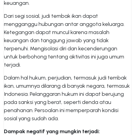
keuangan.
Dari segi sosial, judi tembak ikan dapat
mengganggu hubungan antar anggota keluarga.
Ketegangan dapat muncul karena masalah
keuangan dan tanggung jawab yang tidak
terpenuhi. Mengisolasi diri dan kecenderungan
untuk berbohong tentang aktivitas ini juga umum
terjadi.
Dalam hal hukum, perjudian, termasuk judi tembak
ikan, umumnya dilarang di banyak negara, termasuk
Indonesia. Pelanggaran hukum ini dapat berujung
pada sanksi yang berat, seperti denda atau
penahanan. Persoalan ini memperparah kondisi
sosial yang sudah ada.
Dampak negatif yang mungkin terjadi: