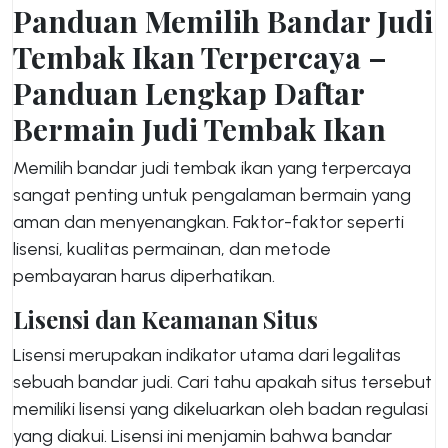
Panduan Memilih Bandar Judi
Tembak Ikan Terpercaya –
Panduan Lengkap Daftar
Bermain Judi Tembak Ikan
Memilih bandar judi tembak ikan yang terpercaya
sangat penting untuk pengalaman bermain yang
aman dan menyenangkan. Faktor-faktor seperti
lisensi, kualitas permainan, dan metode
pembayaran harus diperhatikan.
Lisensi dan Keamanan Situs
Lisensi merupakan indikator utama dari legalitas
sebuah bandar judi. Cari tahu apakah situs tersebut
memiliki lisensi yang dikeluarkan oleh badan regulasi
yang diakui. Lisensi ini menjamin bahwa bandar