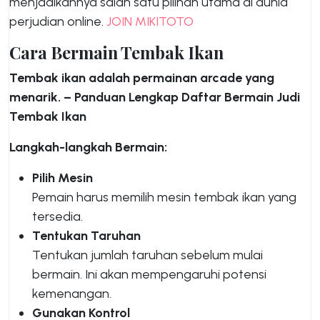
menjadikannya salah satu pilihan utama di dunia
perjudian online.
JOIN MIKITOTO
Cara Bermain Tembak Ikan
Tembak ikan adalah permainan arcade yang
menarik. – Panduan Lengkap Daftar Bermain Judi
Tembak Ikan
Langkah-langkah Bermain:
Pilih Mesin
Pemain harus memilih mesin tembak ikan yang
tersedia.
Tentukan Taruhan
Tentukan jumlah taruhan sebelum mulai
bermain. Ini akan mempengaruhi potensi
kemenangan.
Gunakan Kontrol