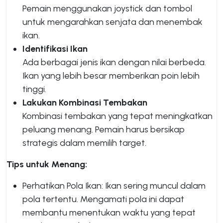
Pemain menggunakan joystick dan tombol
untuk mengarahkan senjata dan menembak
ikan.
Identifikasi Ikan
Ada berbagai jenis ikan dengan nilai berbeda.
Ikan yang lebih besar memberikan poin lebih
tinggi.
Lakukan Kombinasi Tembakan
Kombinasi tembakan yang tepat meningkatkan
peluang menang. Pemain harus bersikap
strategis dalam memilih target.
Tips untuk Menang:
Perhatikan Pola Ikan: Ikan sering muncul dalam
pola tertentu. Mengamati pola ini dapat
membantu menentukan waktu yang tepat