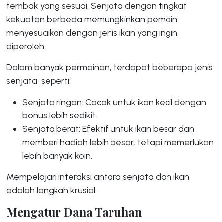
tembak yang sesuai. Senjata dengan tingkat
kekuatan berbeda memungkinkan pemain
menyesuaikan dengan jenis ikan yang ingin
diperoleh.
Dalam banyak permainan, terdapat beberapa jenis
senjata, seperti:
Senjata ringan: Cocok untuk ikan kecil dengan
bonus lebih sedikit.
Senjata berat: Efektif untuk ikan besar dan
memberi hadiah lebih besar, tetapi memerlukan
lebih banyak koin.
Mempelajari interaksi antara senjata dan ikan
adalah langkah krusial.
Mengatur Dana Taruhan