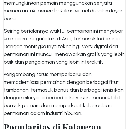
memungkinkan pemain menggunakan senjata
mainan untuk menembak ikan virtual di dalam layar
besar.
Seiring berjalannya waktu, permainan ini menyebar
ke negara-negara lain di Asia, termasuk Indonesia.
Dengan meningkatnya teknologi, versi digital dari
permainan ini muncul, menawarkan grafis yang lebih
baik dan pengalaman yang lebih interaktif.
Pengembang terus memperbarui dan
memodernisasi permainan dengan berbagai fitur
tambahan, termasuk bonus dan berbagai jenis ikan
dengan nilai yang berbeda. Inovasi ini menarik lebih
banyak pemain dan memperkuat keberadaan
permainan dalam industri hiburan.
Popularitas di Kalangan