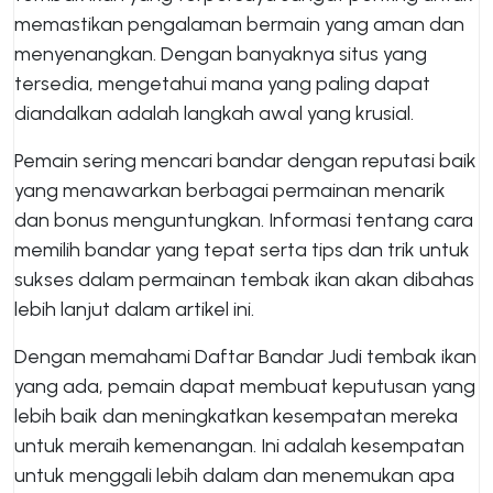
memastikan pengalaman bermain yang aman dan
menyenangkan. Dengan banyaknya situs yang
tersedia, mengetahui mana yang paling dapat
diandalkan adalah langkah awal yang krusial.
Pemain sering mencari bandar dengan reputasi baik
yang menawarkan berbagai permainan menarik
dan bonus menguntungkan. Informasi tentang cara
memilih bandar yang tepat serta tips dan trik untuk
sukses dalam permainan tembak ikan akan dibahas
lebih lanjut dalam artikel ini.
Dengan memahami Daftar Bandar Judi tembak ikan
yang ada, pemain dapat membuat keputusan yang
lebih baik dan meningkatkan kesempatan mereka
untuk meraih kemenangan. Ini adalah kesempatan
untuk menggali lebih dalam dan menemukan apa