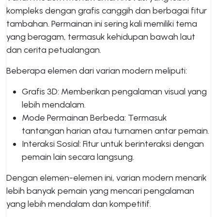
kompleks dengan grafis canggih dan berbagai fitur
tambahan. Permainan ini sering kali memiliki tema
yang beragam, termasuk kehidupan bawah laut
dan cerita petualangan.
Beberapa elemen dari varian modern meliputi:
Grafis 3D: Memberikan pengalaman visual yang
lebih mendalam.
Mode Permainan Berbeda: Termasuk
tantangan harian atau turnamen antar pemain.
Interaksi Sosial: Fitur untuk berinteraksi dengan
pemain lain secara langsung.
Dengan elemen-elemen ini, varian modern menarik
lebih banyak pemain yang mencari pengalaman
yang lebih mendalam dan kompetitif.