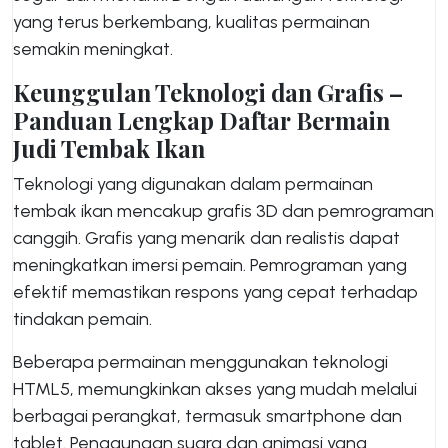
yang terus berkembang, kualitas permainan
semakin meningkat.
Keunggulan Teknologi dan Grafis –
Panduan Lengkap Daftar Bermain
Judi Tembak Ikan
Teknologi yang digunakan dalam permainan
tembak ikan mencakup grafis 3D dan pemrograman
canggih. Grafis yang menarik dan realistis dapat
meningkatkan imersi pemain. Pemrograman yang
efektif memastikan respons yang cepat terhadap
tindakan pemain.
Beberapa permainan menggunakan teknologi
HTML5, memungkinkan akses yang mudah melalui
berbagai perangkat, termasuk smartphone dan
tablet. Penggunaan suara dan animasi yang