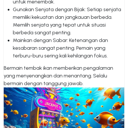
untuk menembak.
Gunakan Senjata dengan Bijak: Setiap senjata
memiliki kekuatan dan jangkauan berbeda.
Memilih senjata yang tepat untuk situasi
berbeda sangat penting.
Mainkan dengan Sabar: Ketenangan dan
kesabaran sangat penting. Pemain yang
terburu-buru sering kali kehilangan fokus.
Bermain tembak ikan memberikan pengalaman
yang menyenangkan dan menantang. Selalu
bermain dengan tanggung jawab.