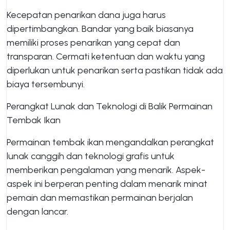
Kecepatan penarikan dana juga harus
dipertimbangkan. Bandar yang baik biasanya
memiliki proses penarikan yang cepat dan
transparan. Cermati ketentuan dan waktu yang
diperlukan untuk penarikan serta pastikan tidak ada
biaya tersembunyi.
Perangkat Lunak dan Teknologi di Balik Permainan
Tembak Ikan
Permainan tembak ikan mengandalkan perangkat
lunak canggih dan teknologi grafis untuk
memberikan pengalaman yang menarik. Aspek-
aspek ini berperan penting dalam menarik minat
pemain dan memastikan permainan berjalan
dengan lancar.