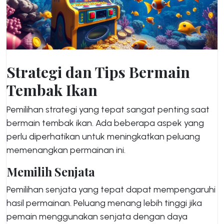
Strategi dan Tips Bermain
Tembak Ikan
Pemilihan strategi yang tepat sangat penting saat
bermain tembak ikan. Ada beberapa aspek yang
perlu diperhatikan untuk meningkatkan peluang
memenangkan permainan ini.
Memilih Senjata
Pemilihan senjata yang tepat dapat mempengaruhi
hasil permainan. Peluang menang lebih tinggi jika
pemain menggunakan senjata dengan daya