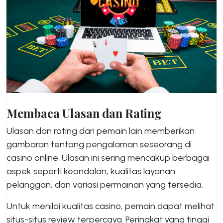
Membaca Ulasan dan Rating
Ulasan dan rating dari pemain lain memberikan
gambaran tentang pengalaman seseorang di
casino online. Ulasan ini sering mencakup berbagai
aspek seperti keandalan, kualitas layanan
pelanggan, dan variasi permainan yang tersedia.
Untuk menilai kualitas casino, pemain dapat melihat
situs-situs review terpercaya. Peringkat yang tinggi