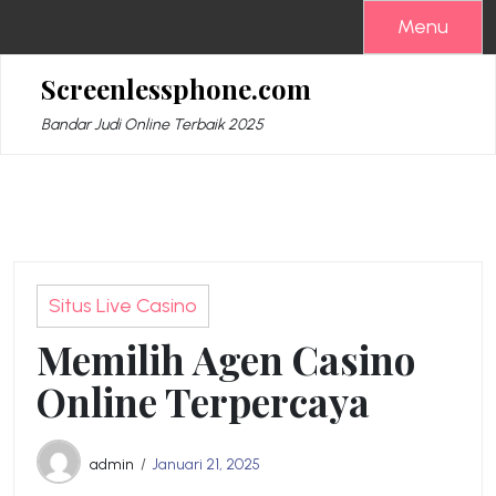
Skip
Menu
to
content
Screenlessphone.com
Bandar Judi Online Terbaik 2025
Situs Live Casino
Memilih Agen Casino
Online Terpercaya
admin
Januari 21, 2025