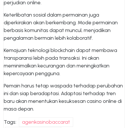
perjudian online.
Keterlibatan sosial dalam permainan juga
diperkirakan akan berkembang. Mode permainan
berbasis komunitas dapat muncul, menjadikan
pengalaman bermain lebih kolaboratif.
Kemajuan teknologi blockchain dapat membawa
transparansi lebih pada transaksi. Ini akan
meminimalkan kecurangan dan meningkatkan
kepercayaan pengguna.
Pemain harus tetap waspada terhadap perubahan
ini dan siap beradaptasi. Adaptasi terhadap tren
baru akan menentukan kesuksesan casino online di
masa depan.
Tags:
agenkasinobaccarat