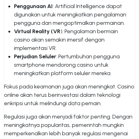
Penggunaan AI
: Artificial Intelligence dapat
digunakan untuk meningkatkan pengalaman
pengguna dan mengoptimalkan permainan.
Virtual Reality (VR
): Pengalaman bermain
casino akan semakin imersif dengan
implementasi VR.
Perjudian Seluler
: Pertumbuhan pengguna
smartphone mendorong casino untuk
meningkatkan platform seluler mereka.
Fokus pada keamanan juga akan meningkat. Casino
online akan terus berinvestasi dalam teknologi
enkripsi untuk melindungi data pemain.
Regulasi juga akan menjadi faktor penting. Dengan
meningkatnya popularitas, pemerintah mungkin
memperkenalkan lebih banyak regulasi mengenai