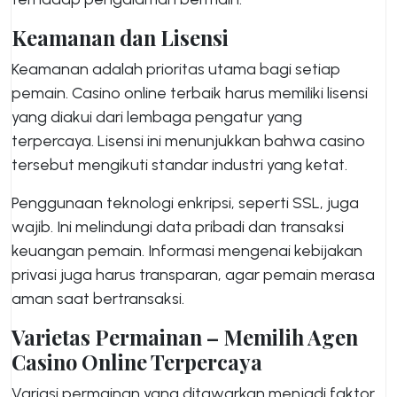
Keamanan dan Lisensi
Keamanan adalah prioritas utama bagi setiap
pemain. Casino online terbaik harus memiliki lisensi
yang diakui dari lembaga pengatur yang
terpercaya. Lisensi ini menunjukkan bahwa casino
tersebut mengikuti standar industri yang ketat.
Penggunaan teknologi enkripsi, seperti SSL, juga
wajib. Ini melindungi data pribadi dan transaksi
keuangan pemain. Informasi mengenai kebijakan
privasi juga harus transparan, agar pemain merasa
aman saat bertransaksi.
Varietas Permainan – Memilih Agen
Casino Online Terpercaya
Variasi permainan yang ditawarkan menjadi faktor