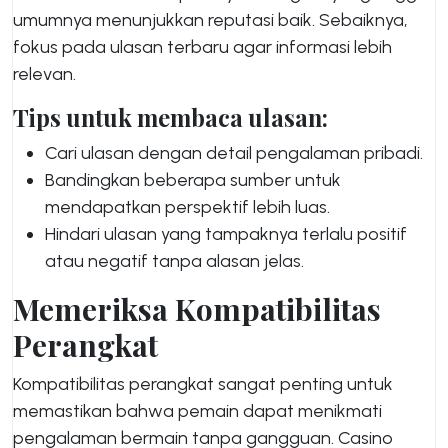
umumnya menunjukkan reputasi baik. Sebaiknya,
fokus pada ulasan terbaru agar informasi lebih
relevan.
Tips untuk membaca ulasan:
Cari ulasan dengan detail pengalaman pribadi.
Bandingkan beberapa sumber untuk
mendapatkan perspektif lebih luas.
Hindari ulasan yang tampaknya terlalu positif
atau negatif tanpa alasan jelas.
Memeriksa Kompatibilitas
Perangkat
Kompatibilitas perangkat sangat penting untuk
memastikan bahwa pemain dapat menikmati
pengalaman bermain tanpa gangguan. Casino