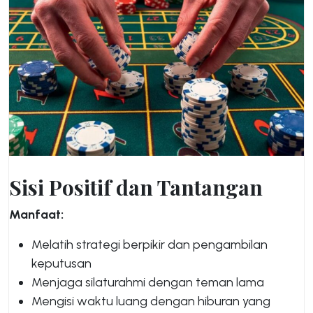
Sisi Positif dan Tantangan
Manfaat:
Melatih strategi berpikir dan pengambilan
keputusan
Menjaga silaturahmi dengan teman lama
Mengisi waktu luang dengan hiburan yang