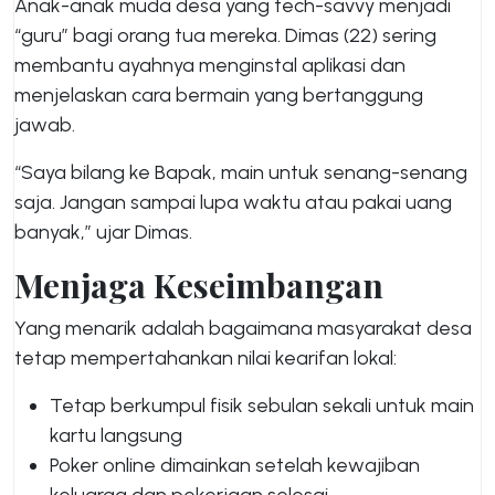
Anak-anak muda desa yang tech-savvy menjadi
“guru” bagi orang tua mereka. Dimas (22) sering
membantu ayahnya menginstal aplikasi dan
menjelaskan cara bermain yang bertanggung
jawab.
“Saya bilang ke Bapak, main untuk senang-senang
saja. Jangan sampai lupa waktu atau pakai uang
banyak,” ujar Dimas.
Menjaga Keseimbangan
Yang menarik adalah bagaimana masyarakat desa
tetap mempertahankan nilai kearifan lokal:
Tetap berkumpul fisik sebulan sekali untuk main
kartu langsung
Poker online dimainkan setelah kewajiban