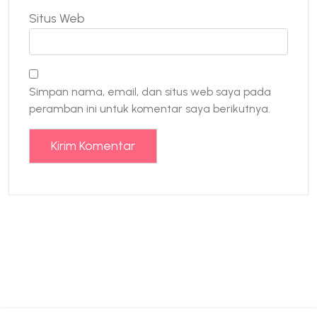
Situs Web
Simpan nama, email, dan situs web saya pada
peramban ini untuk komentar saya berikutnya.