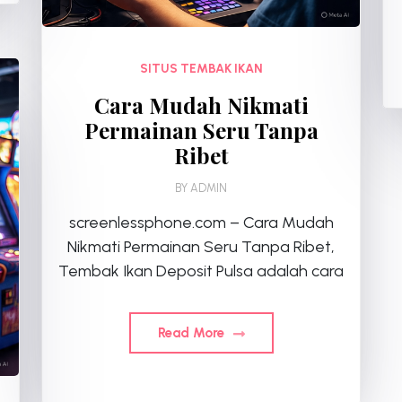
SITUS TEMBAK IKAN
Cara Mudah Nikmati
Permainan Seru Tanpa
Ribet
BY
ADMIN
screenlessphone.com – Cara Mudah
Nikmati Permainan Seru Tanpa Ribet,
Tembak Ikan Deposit Pulsa adalah cara
Read More