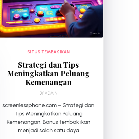
SITUS TEMBAK IKAN
Strategi dan Tips
Meningkatkan Peluang
Kemenangan
BY
ADMIN
screenlessphone.com – Strategi dan
Tips Meningkatkan Peluang
Kemenangan, Bonus tembak ikan
menjadi salah satu daya