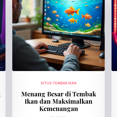
SITUS TEMBAK IKAN
k
Menang Besar di Tembak
Ikan dan Maksimalkan
Kemenangan