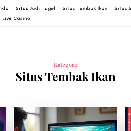
nda
Situs Judi Togel
Situs Tembak Ikan
Situs
s Live Casino
Kategori:
Situs Tembak Ikan