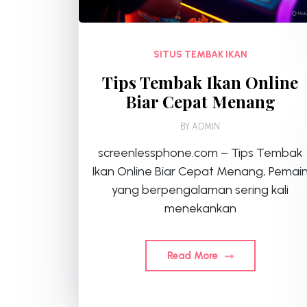
SITUS TEMBAK IKAN
Tips Tembak Ikan Online
Biar Cepat Menang
BY
ADMIN
screenlessphone.com – Tips Tembak
Ikan Online Biar Cepat Menang, Pemai
yang berpengalaman sering kali
menekankan
Read More