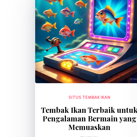
SITUS TEMBAK IKAN
Tembak Ikan Terbaik untu
Pengalaman Bermain yang
Memuaskan