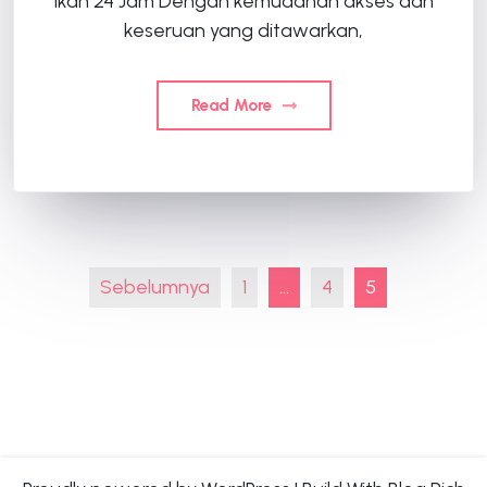
Ikan 24 Jam Dengan kemudahan akses dan
keseruan yang ditawarkan,
Read More
Paginasi
Sebelumnya
1
…
4
5
pos