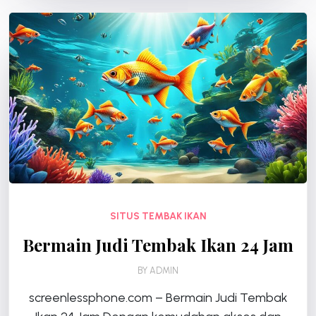
SITUS TEMBAK IKAN
Bermain Judi Tembak Ikan 24 Jam
BY
ADMIN
screenlessphone.com – Bermain Judi Tembak