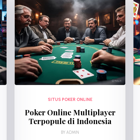
SITUS POKER ONLINE
Poker Online Multiplayer
Terpopule di Indonesia
BY
ADMIN