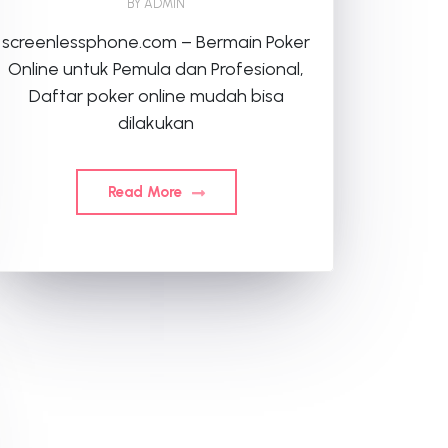
BY
ADMIN
screenlessphone.com – Bermain Poker
Online untuk Pemula dan Profesional,
Daftar poker online mudah bisa
dilakukan
Read More