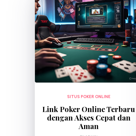
SITUS POKER ONLINE
Link Poker Online Terbaru
dengan Akses Cepat dan
Aman