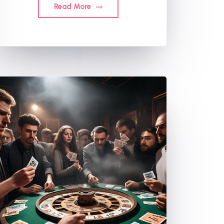
Read More