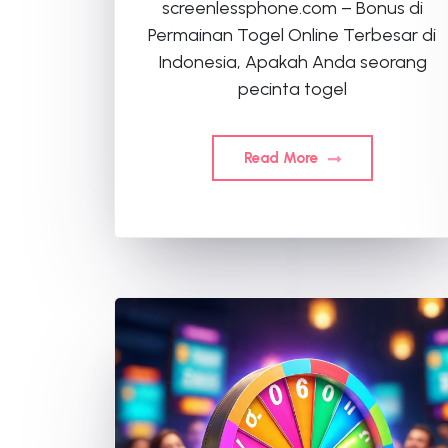
screenlessphone.com – Bonus di
Permainan Togel Online Terbesar di
Indonesia, Apakah Anda seorang
pecinta togel
Read More