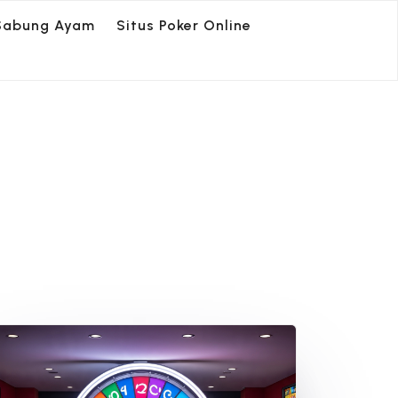
 Sabung Ayam
Situs Poker Online