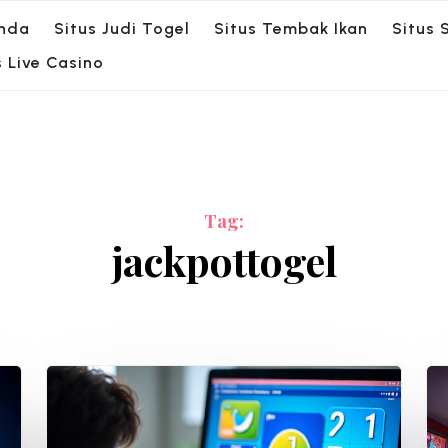
nda
Situs Judi Togel
Situs Tembak Ikan
Situs
s Live Casino
Tag:
jackpottogel