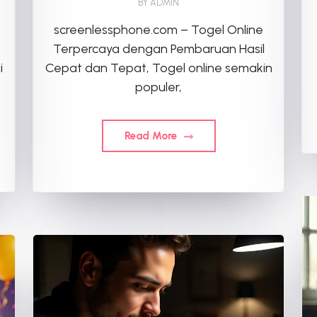
BY
ADMIN
screenlessphone.com – Togel Online
Terpercaya dengan Pembaruan Hasil
i
Cepat dan Tepat, Togel online semakin
populer,
Read More