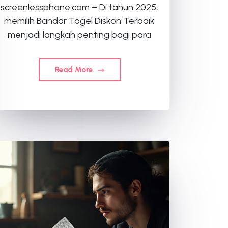
screenlessphone.com – Di tahun 2025,
memilih Bandar Togel Diskon Terbaik
menjadi langkah penting bagi para
Read More