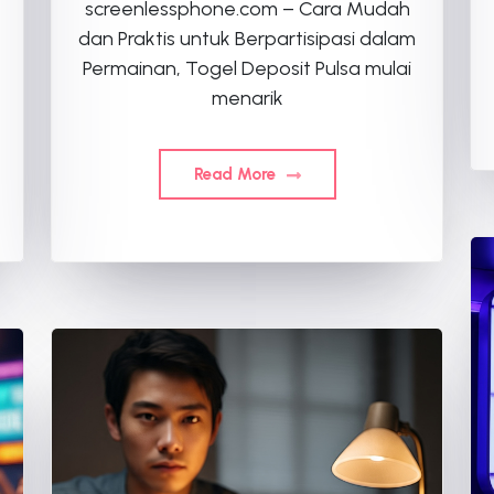
screenlessphone.com – Cara Mudah
dan Praktis untuk Berpartisipasi dalam
Permainan, Togel Deposit Pulsa mulai
menarik
Read More