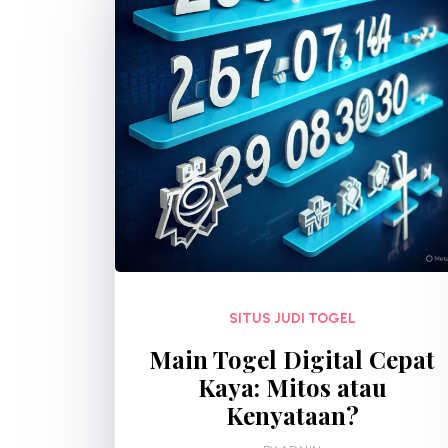
SITUS JUDI TOGEL
Main Togel Digital Cepat
Kaya: Mitos atau
Kenyataan?