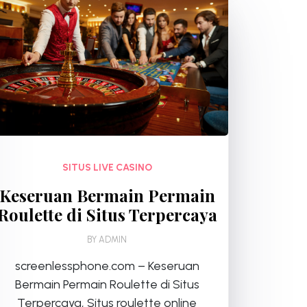
SITUS LIVE CASINO
Keseruan Bermain Permain
Roulette di Situs Terpercaya
BY
ADMIN
screenlessphone.com – Keseruan
Bermain Permain Roulette di Situs
Terpercaya, Situs roulette online