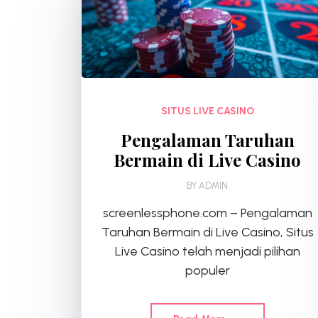
SITUS LIVE CASINO
Pengalaman Taruhan
Bermain di Live Casino
BY
ADMIN
screenlessphone.com – Pengalaman
Taruhan Bermain di Live Casino, Situs
Live Casino telah menjadi pilihan
populer