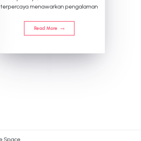
terpercaya menawarkan pengalaman
Read More
 Space.