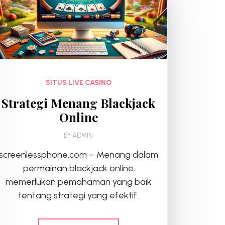
SITUS LIVE CASINO
Strategi Menang Blackjack
Online
BY
ADMIN
screenlessphone.com – Menang dalam
permainan blackjack online
memerlukan pemahaman yang baik
tentang strategi yang efektif.