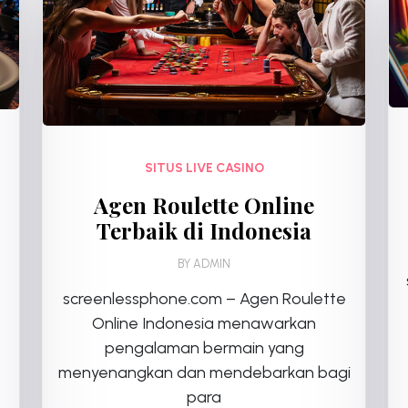
SITUS LIVE CASINO
Agen Roulette Online
Terbaik di Indonesia
BY
ADMIN
screenlessphone.com – Agen Roulette
Online Indonesia menawarkan
pengalaman bermain yang
menyenangkan dan mendebarkan bagi
para