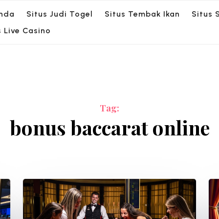
nda
Situs Judi Togel
Situs Tembak Ikan
Situs
s Live Casino
Tag:
bonus baccarat online